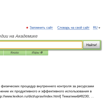
Запомнить сайт
Словарь на свой сайт
RU
едии на Академике
Найти!
Книги
Игры ⚽
изических процедур внутреннего контроля за ресурсами
чение их продуктивного и эффективного использования в
p://www.lexikon.ru/dict/uprav/index.html] Тематики&#8230; …