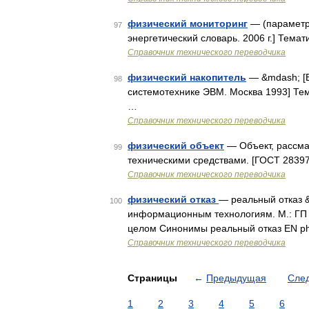
физический мониторинг
— (параметро
97
энергетический словарь. 2006 г.] Темат
Справочник технического переводчика
физический накопитель
— &mdash; [Е
98
системотехнике ЭВМ. Москва 1993] Тем
…
Справочник технического переводчика
физический объект
— Объект, рассма
99
техническими средствами. [ГОСТ 28397
Справочник технического переводчика
физический отказ
— реальный отказ &
100
информационным технологиям. М.: ГП
целом Синонимы реальный отказ EN phys
Справочник технического переводчика
Страницы
←
Предыдущая
Сле
1
2
3
4
5
6