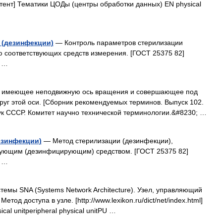
ент] Тематики ЦОДы (центры обработки данных) EN physical
 (дезинфекции)
— Контроль параметров стерилизации
 соответствующих средств измерения. [ГОСТ 25375 82]
я …
, имеющее неподвижную ось вращения и совершающее под
руг этой оси. [Сборник рекомендуемых терминов. Выпуск 102.
ук СССР. Комитет научно технической терминологии.&#8230; …
езинфекции)
— Метод стерилизации (дезинфекции),
ующим (дезинфицирующим) средством. [ГОСТ 25375 82]
я …
емы SNA (Systems Network Architecture). Узел, управляющий
д доступа в узле. [http://www.lexikon.ru/dict/net/index.html]
al unitperipheral physical unitPU …