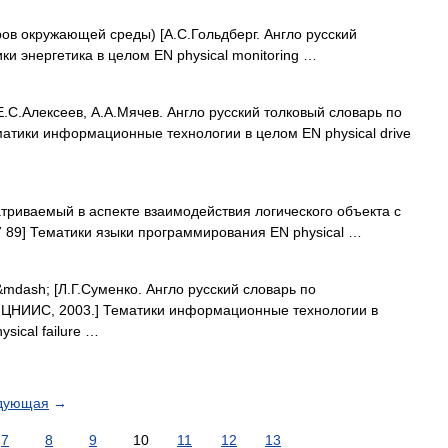
в окружающей среды) [А.С.Гольдберг. Англо русский
ики энергетика в целом EN physical monitoring …
.С.Алексеев, А.А.Мячев. Англо русский толковый словарь по
атики информационные технологии в целом EN physical drive
триваемый в аспекте взаимодействия логического объекта с
 89] Тематики языки программирования EN physical …
mdash; [Л.Г.Суменко. Англо русский словарь по
 ЦНИИС, 2003.] Тематики информационные технологии в
ical failure …
дующая
→
7
8
9
10
11
12
13