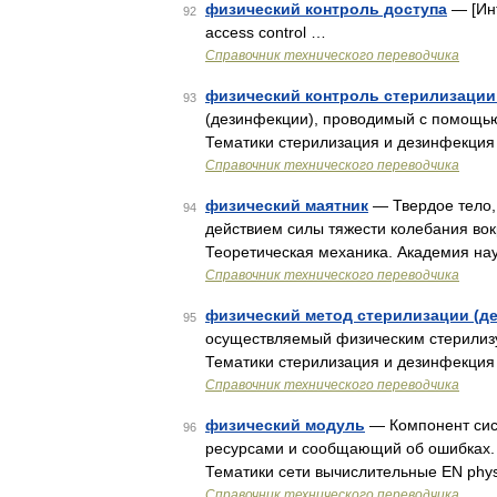
физический контроль доступа
— [Инт
92
access control …
Справочник технического переводчика
физический контроль стерилизации
93
(дезинфекции), проводимый с помощью
Тематики стерилизация и дезинфекци
Справочник технического переводчика
физический маятник
— Твердое тело
94
действием силы тяжести колебания вок
Теоретическая механика. Академия на
Справочник технического переводчика
физический метод стерилизации (д
95
осуществляемый физическим стерилиз
Тематики стерилизация и дезинфекци
Справочник технического переводчика
физический модуль
— Компонент сист
96
ресурсами и сообщающий об ошибках. Мето
Тематики сети вычислительные EN physic
Справочник технического переводчика