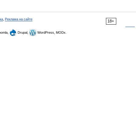
ка
,
Реклама на сайте
18+
omla,
Drupal,
WordPress, MODx.